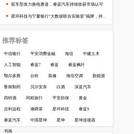
双车型发力换电赛道，睿蓝汽车持续收获市场认可
星环科技与宁夏银行“大数据联合实验室”揭牌，持续打造金融科技新
推荐标签
中信银行
平安消费金融
海信
中建土木
人工智能
睿蓝7
睿蓝
睿蓝枫叶
鄂尔多斯
台铃
装修
海信空调
新能源
鲁南制药
贝尔安亲
白酒
深蓝汽车
四特酒
同程旅行
平安担保
黄金
吉利远程
湘舜茶
星环科技
睿蓝9
睿蓝汽车
中国星坤
星坤
星坤连接器
书画