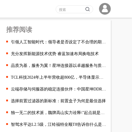
推荐阅读
引领人工智能时代：领导者是否设定了不合理的期望？
充分发挥新能源技术优势 睿蓝加速布局换电技术
品质为基，服务为翼！星坤连接器以卓越服务与质量赢得客户信赖！
TCL科技2024年上半年营收超800亿，半导体显示业务增长强劲
云端存储与伺服器的稳定连接伙伴：中国星坤DDR4 DIP连接器
选择前置过滤器的新标准：前置盒子为何是最佳选择
独一无二的技术派，魏牌高山实力诠释\”起点就是行业制高点
智驾水平达L2.5级，江铃福特全顺T8告诉你什么是行业标杆的修养！