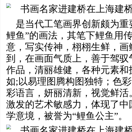
是当代工笔画界创新颇为重
鲤鱼”的画法，其笔下鲤鱼用
意，写实传神，栩栩生鲜，画
到，在画面气质上，善于驾驭
作品，清丽雄健，各种元素和
如;以易理图腾构图独特；色
彩语言，妍丽清新，视觉鲜活
激发的艺术敏感力，体现了中
学意境，被誉为“鲤鱼公主”。