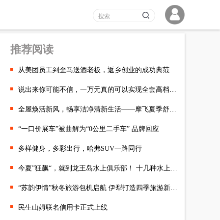
推荐阅读
从美团员工到歪马送酒老板，返乡创业的成功典范
说出来你可能不信，一万元真的可以实现全套高档厨电自由！！
全屋焕活新风，畅享洁净清新生活——摩飞夏季舒适纳凉系列
“一口价展车”被曲解为“0公里二手车” 品牌回应
多样健身，多彩出行，哈弗SUV一路同行
今夏”狂飙“，就到龙王岛水上俱乐部！ 十几种水上项目让你刺激又
“苏韵伊情”秋冬旅游包机启航 伊犁打造四季旅游新格局
民生山姆联名信用卡正式上线