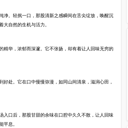
纯净。轻抿一口，那股清新之感瞬间在舌尖绽放，唤醒沉
着大自然的生机与活力。
的精华，浓郁而深邃。它不张扬，却有着让人回味无穷的
到好处。它在口中慢慢弥漫，如同山间清泉，滋润心田，
汤入口后，那股甘甜的余味在口腔中久久不散，让人回味
能平息。