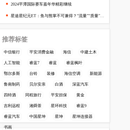
2024平潭国际赛车嘉年华精彩继续
星途星纪元ET：鱼与熊掌不可兼得？“流量”“质量”必须两手抓
推荐标签
中信银行
平安消费金融
海信
中建土木
人工智能
睿蓝7
睿蓝
睿蓝枫叶
鄂尔多斯
台铃
装修
海信空调
新能源
鲁南制药
贝尔安亲
白酒
深蓝汽车
四特酒
同程旅行
平安担保
黄金
吉利远程
湘舜茶
星环科技
睿蓝9
睿蓝汽车
中国星坤
星坤
星坤连接器
书画