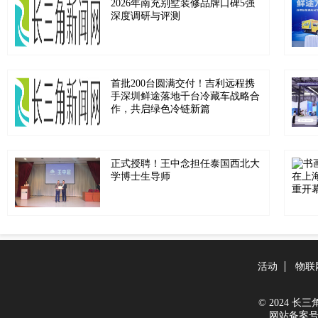
2026年南充别墅装修品牌口碑5强
深度调研与评测
首批200台圆满交付！吉利远程携
手深圳鲜途落地千台冷藏车战略合
作，共启绿色冷链新篇
正式授聘！王中念担任泰国西北大
学博士生导师
活动
物联
© 2024 长三角新
网站备案