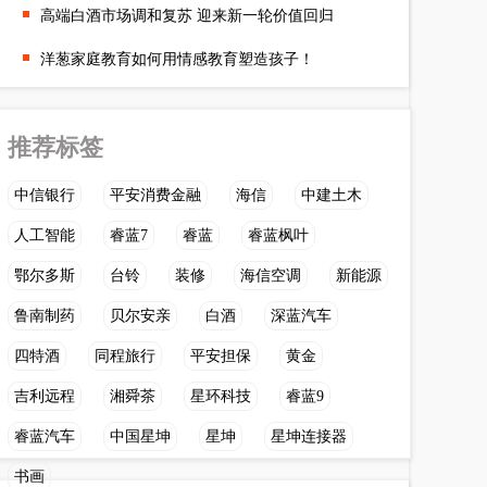
高端白酒市场调和复苏 迎来新一轮价值回归
洋葱家庭教育如何用情感教育塑造孩子！
推荐标签
中信银行
平安消费金融
海信
中建土木
人工智能
睿蓝7
睿蓝
睿蓝枫叶
鄂尔多斯
台铃
装修
海信空调
新能源
鲁南制药
贝尔安亲
白酒
深蓝汽车
四特酒
同程旅行
平安担保
黄金
吉利远程
湘舜茶
星环科技
睿蓝9
睿蓝汽车
中国星坤
星坤
星坤连接器
书画