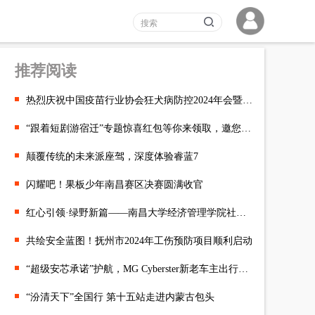
推荐阅读
热烈庆祝中国疫苗行业协会狂犬病防控2024年会暨第四届航天动物致
“跟着短剧游宿迁”专题惊喜红包等你来领取，邀您一起快乐游宿迁！
颠覆传统的未来派座驾，深度体验睿蓝7
闪耀吧！果板少年南昌赛区决赛圆满收官
红心引领·绿野新篇——南昌大学经济管理学院社会实践队深入吉安市
共绘安全蓝图！抚州市2024年工伤预防项目顺利启动
“超级安芯承诺”护航，MG Cyberster新老车主出行无忧
“汾清天下”全国行 第十五站走进内蒙古包头